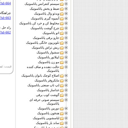
px?id=664
سیستم کنفرانس پاناسونیک
ضبط و پخش پاناسونیک
چراهنگام پخش DVD هیچ صدایی 
ویدئو وال پاناسونیک
px?id=663
آبمیوه گیری پاناسونیک
مخلوط کن و خرد کن پاناسونیک
راه حل ع
چرخ گوشت پاناسونیک
px?id=662
اتو پاناسونیک
جارو برقی پاناسونیک
تلویزیون خانگی پاناسونیک
ریش تراش پاناسونیک
سشوار پاناسونیک
اپیلاتور پاناسونیک
مو زن پاناسونیک
قیمت:
تم
حالت دهنده و صاف کننده
پاناسونیک
اصلاح کوچک بانوان پاناسونیک
مایکروفر پاناسونیک
لپ تاپ صنعتی پاناسونیک
غذاساز پاناسونیک
گوشت کوب برقی
سیستم صوتی حرفه ای
پاناسونیک
دوربین پاناسونیک
هدفون پاناسونیک
لباسشویی پاناسونیک
ساند بار پاناسونیک
تصفیه هوا پاناسونیک