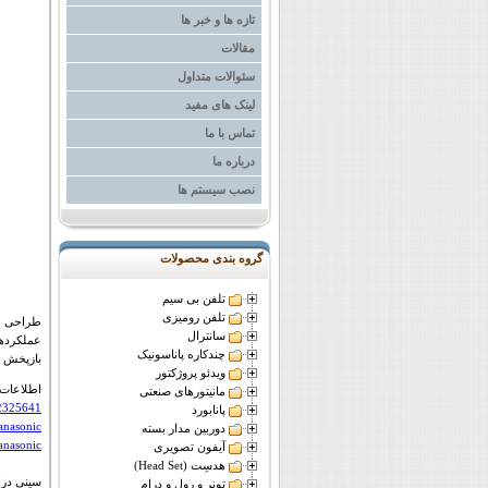
تازه ها و خبر ها
مقالات
سئوالات متداول
لینک های مفید
تماس با ما
درباره ما
نصب سیستم ها
گروه بندی محصولات
تلفن بی سیم
تلفن رومیزی
طراحی عکس با کیفیت 
سانترال
عملکردهای شبکه 4Kش
چندکاره پاناسونیک
بازپخش ص
ویدئو پروژکتور
اطلاعات 
مانیتورهای صنعتی
92325641
پانابورد
panasonic
دوربین مدار بسته
nasonic/
آیفون تصویری
هدسِت (Head Set)
سینی درایو CD، DVD یا Blu-ray Disc باز نمی شود یا دیسکی د
تونر و رول و درام