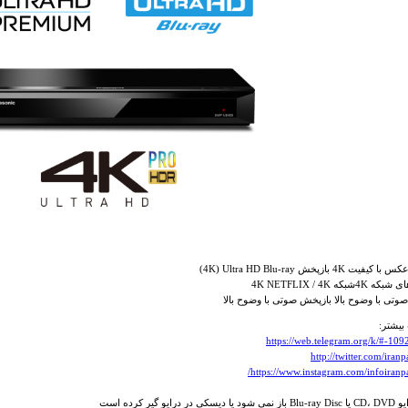
4K بازپخش Ultra HD Blu-ray ‏(4K)
بکه 4K NETFLIX / 4K
وتی با وضوح بالا بازپخش صوتی با وضوح بالا
بیشتر:
https://web.telegram.org/k/#-10
http://twitter.com/iran
https://www.instagram.com/infoiranpa
ر درایو گیر کرده است