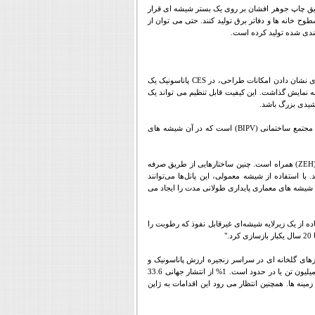
سکایت کمتر از 1 میکرومتر ضخامت دارد و از طریق چاپ جوهر افشان بر روی یک بستر شیشه ای قرار
طوح خانه ها و دفاتر برق تولید کنند. حتی می توان از
.
ای نشان دادن امکانات طراحی، در
CES
پاناسونیک یک
ایره‌ای بودند را به نمایش گذاشت. این کیفیت قابل تنظیم می تواند یک
رشیدی بزرگ باشد.
 مجتمع ساختمانی
(BIPV)
است که در آن شیشه های
(ZEH
همراه است. چنین ساختارهایی از طریق صرفه
ا استفاده از شیشه معمولی، این پانل‌ها می‌توانند
 شیشه های معماری پایداری طولانی مدت را ایجاد می
ه از یک زیرلایه شیشه‌ای غیرقابل نفوذ که رطوبت را
های گلخانه ای در سراسر زنجیره ارزش پاناسونیک و
به میزان بیش از 300 میلیون تن یا در حدود است. 1% از انتشار جهانی 33.6
ینه ها. همچنین انتظار می رود این اقدامات به ژاپن