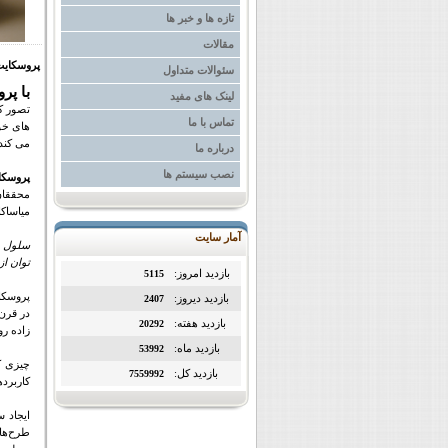
تازه ها و خبر ها
مقالات
پروسکایت
سئوالات متداول
با پر
لینک های مفید
تصور کن
تماس با ما
های خو
می کند
درباره ما
نصب سیستم ها
پروسکای
میاساکا
آمار سایت
سلول ها
توان از
بازدید امروز:
5115
پروسکا
بازدید دیروز:
2407
در قرن 
بازدید هفته:
20292
زاده ر
بازدید ماه:
53992
چیزی که
بازدید کل:
7559992
کاربرده
ایجاد 
طرح‌های