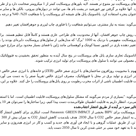
سلول های پروسکایت نیز متنوع تر هستند. لایه بلورهای پرو
. آنها علاوه بر گرفتن نور خورشید در پشت بام ها، می توانند در دیوارهای بیرونی، بالکن ها و سایر س
وان پنجره استفاده کرد. پاناسونیک پانل های شیشه ای پروسکایت را با شفافیت 20%، 40% و درجه بندی شده تولید کرده است
ی‌گوید: بسته به نیاز مشتری، می‌توانیم شفافیت را با فناوری چاپ لیزری و جوهرافشان تغییر دهیم
.
 روش چاپ جوهر افشان، آنها از محدودیت های طراحی عاری هستند و کاملاً قابل تنظیم هستند. بر
درخت پروسکایت مفهومی با نزدیک به 1000 "برگ" که مدل‌هایی از سلول‌های پروسکایت د
غییر دهنده بازی در کشور نسبتا کوچک و کوهستانی مانند ژاپن با فضای بسیار محدود برای مزارع خو
ناسونیک تجاری سازی پانل های پروسکایت در پنج سال آینده به منظور تحقق بخشیدن به فتوولتائیک
 معمولی می توانند با سلول های پروسکایت برای تولید انرژی ترکیب شوند
.
هوم با محبوبیت روزافزون ساختمان‌های با انرژی صفر خالص
(ZEB)
و خانه‌های با انرژی صفر خالص
)
 انرژی و تولید برق در محل با فتوولتائیک، مصرف انرژی خالص تقریباً صفر را به دست می آورند. ب
قابلیت اطمینان ناشی از اثرات مخرب رطوبت بر روی پانل‌های پروسکایت را حل کنند. علاوه بر این،
ی‌گوید: "بسیاری از مردم می‌گویند که مشکل سلول‌های پروسکایت قابلیت اطمینان است، اما با استفاد
‌برد، انتظار داریم به قابلیت اطمینان طولانی‌مدت دست پیدا کنیم، زیرا ساختارها را نمی‌توان هر 10 یا 20 سال یکبار بازسازی کرد."
تاثیر سبز» بر آینده از طریق انتشار اجتناب‌شده
 پروسکایت برای
BIPV
بخشی از
Panasonic GREEN IMPACT
است، ابتکاری برای کاهش انتشار گاز
ی به انتشار صفر خالص
CO2
تا سال 2030. هدف بلندمدت کاهش انتشار
CO2
 تن، از طریق عملیات گروهی و با ایجاد فن آوری های جدید و کسب و کار در انرژی هیدروژن و سایر زم
تا به تعهد خود مبنی بر خنثی شدن کربن تا سال 2050 دست یابد
.