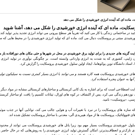
، ماده ای که آینده انرژی خورشیدی را شکل می دهد
وسکایت، ماده ای که آینده انرژی خورشیدی را شکل می دهد، آشنا شوید
ید در ساختمانی زندگی یا کار می کنید که تقریباً هر سطح بیرونی می تواند انرژی تجدید پذیر تولید کند
رشیدی مبتنی بر پروسکایت دنبال می کند، ماده ای که تولید انرژی خورشیدی را در محیط هایی که س
.
ت گزینه های جدیدی را برای تولید برق خورشیدی در محل در شهرها و حتی مکان های دورافتاده باز م
، استاد دانشگاه توین یوکوهاما، ایجاد اولین سلول خورشیدی پروسکایت را گزارش کرد.
ی خورشیدی پروسکایت همه کاره هستند و می توانند با انرژی بسیار کمتری نسبت به سیلیکون تولید شو
 آنها به عنوان پنجره استفاده کرد.
یت اصطلاحی است که برای اشاره به یک کانی کریستالی و ساختارهای کریستالی مشابه در مواد دیگر 
نوزدهم زندگی می کرد، پس از اکتشاف در کوه های اورال، تیتانات کلسیم را یافت. او ساختار کریست
وسی، «پروسکیت» نامید
.
 سازه های پروسکایت را در نبرد با تغییرات آب و هوایی جالب می کند، توانایی آنها در جذب موثر ن
ای فتوولتائیک، پروسکایت ها از مواد هیبریدی آلی- معدنی با ساختار پروسکایت تشکیل شده اند
.
سلول خورشیدی پروسکایت بسیار مهم بود زیرا پانل های خورشیدی پروسکایت می توانند از محدودی
 نازک‌تر و انعطاف‌پذیرتر، امکان گسترش تولید انرژی خورشیدی را به روش‌هایی که در حال حاضر وج