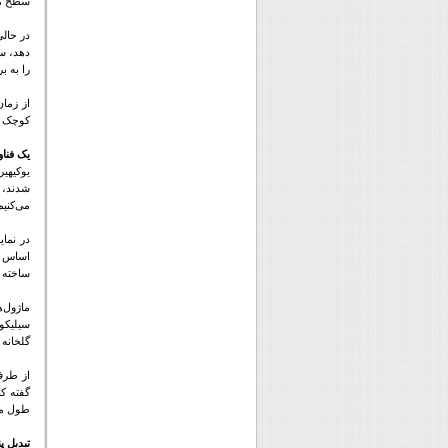
سطح موا
را به ب
کوچک با است
یک فنا
شدند، 
می‌کنیم
در نمای
اساس رت
ساخته شد
ماژول‌ه
سیلیکون
گلخانه 
از طرف 
گفته ک
طول م
تبدیل پ