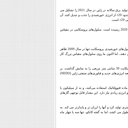
در حالی که استفاده از پنل های خورشیدی در سال های اخیر به سرعت گسترش یافته است و تقریباً 10٪ از تولید برق سالانه در ژاپن در سال 2021 را تشکیل می
دهد، سلول های خورشیدی معمولی با یک محدودیت اساسی روبرو هستند: اکثر آنها در بازار فقط می توانند حدود 20٪ از انرژی خورشیدی را جذب و تبدیل کنند. آن
ست
.
از زمان اختراع پانل‌های خورشیدی پروسکایت، راندمان از 3.8 درصد در سال 2009 به 25.2 درصد در سال 2020 رسیده است. سلول‌های پروسکایتی در مقیاس
یوکیهیرو کانکو، مدیر کل مرکز فناوری مواد کاربردی، بخش فناوری، شرکت هولدینگ پاناسونیک می‌گوید: «سلول‌های خورشیدی پروسکایت تنها در سال 2009 ظاهر
 دهند، اما اکنون ما روی سلول‌های مقیاس بزرگ کار
) در لاس وگاس، پاناسونیک ماژول های خورشیدی پروسکایت 30 سانتی متر مربعی را به نمایش گذاشت. بر
عه انرژی‌های جدید و فناوری‌های صنعتی ژاپن (
NEDO
)
ده فتوولتائیک استفاده می‌کنند، و نه از سیلیکون یا
انرژی زیادی نیاز دارد. این مقدار قابل توجهی گازهای
 تولید کرد و آنها را ارزان تر و پایدارتر می کند. به
می کشد، اما به گفته کانکو، تنها سه یا چهار ماه