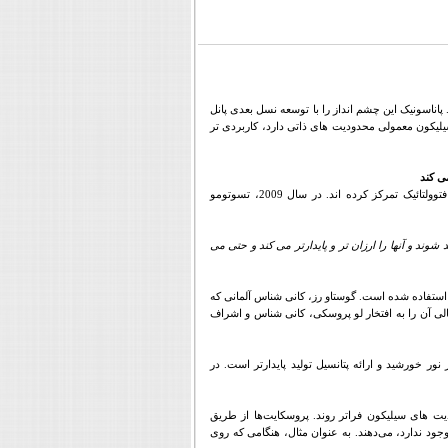
. پاناسونیک این چشم انداز را با توسعه نسل بعدی پانل
یلیکون معمولی محدودیت های ذاتی دارد، کاربردی تر
ی کند
محققان ژاپنی، کشوری که به شدت به انرژی وارداتی وابسته است، بر چگونگی نوآوری در تولید انرژی فتوولتائیک تمرکز کرده اند. در سال 2009، تسوتومو
ند و آنها را ارزان تر و پایدارتر می کند و حتی می
استفاده شده است. گوستاو رز، کانی شناس آلمانی که
الی آن را به افتخار لو پروسکی، کانی شناس و اشراف
ور خورشید و ارائه پتانسیل تولید پایدارتر است. در
ت های سیلیکون فراتر روند. پروسکایت‌ها از طریق
ود ندارد، می‌دهند. به عنوان مثال، هنگامی که روی