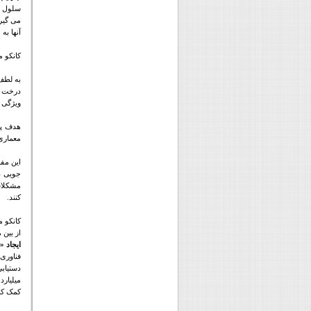
می گیرد
آنها به عن
کانکو م
به لطف
ویژگی ت
هدف پا
معماری
این مف
جویی در
مشکلات 
کنند
.
کانکو م
از بین می
ایجاد «
فناوری
دستیاب
میلیارد
کمک کند 