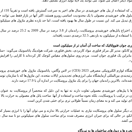
د دیگر اعمال می شود، می توانند یک لایه تولید انرژی تشکیل دهند
.
رق تبدیل می کند. این نسبت در طول سال ها بهبود یافته است، اما حد بازده نظری ماژول های سیلیکونی 29٪ ا
فاده از سیلیکون به بازدهی 32.5 درصدی دست یافته‌اند.
وری جوان فتوولتائیک که ساخت آن آسان تر از سیلیکون است
بنابراین یک فناوری جوان است. مردم روی سلول‌های مقیاس کوچک کار کرده‌اند تا کارایی را افزایش
.»
شگاه لوازم الکترونیکی مصرفی 2023 (
CES
به‌بندی بین‌المللی آزمایشگاه ملی انرژی‌های تجدیدپذیر ایالات متحده، این ماژول‌ها که با سازمان توس
ه‌اند، بالاترین راندمان جهان را برای یک ماژول پروسکایت در اندازه آن با 17.9 درصد دارند.
ا با پنل‌های خورشیدی معمولی تفاوت دارند نه تنها به این دلیل که منحصراً از پروسکایت به عنوان ما
 در ترکیب با پروسکایت، بلکه نحوه ساخت و استفاده از آنها. ساخت پانل های معمولی به حرارت بالا و 
ای تولید می کند و به معنای زمان نسبتاً طولانی تری برای خنثی شدن کربن است
.
دیگر سلول های پروسکایت نیازی به عملیات حرارتی بالا ندارند و می توان آنها را با انرژی بسیار کمتری
انکو، در حالی که برای جبران انرژی مصرف شده برای ساخت سلول های سیلیکونی دو تا سه سال طول 
ی کشد.
نجره ها و دیوارهای ساختمان ها به نیروگاه