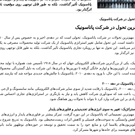
پاناسونیک تأثیر گذاشت، بلکه به طور قابل توجهی روی موقعیت ب
اثرگذار بود
.
 تحول در شرکت پاناسونیک
رین تحول در شرکت پاناسونیک
اشته است. این تحول شامل تغییر استراتژی پاناسونیک از یک شرکت تولید محصولات مصرفی به یک شرک
یر می‌باشد. این تحول نه تنها بر رویکرد تجاری پاناسونیک تأثیر گذاشت، بلکه به طور قابل توجهی ر
ز اثرگذار بود
.
پاناسونیک، یکی از بزرگ‌ترین شرکت‌های الکترونیکی جهان که
. از تلویزیون‌ها و لوازم خانگی گرفته تا دوربین‌ها و باتری‌ها، این شرکت به دلیل گستردگی محصول
این حال، با ورود به دهه‌ی ۲۰۱۰، پاناسونیک با چالش‌های جدیدی مواجه شد که نیازمند تغییرات استراتژیک بودند
پاناسونیک در دهه
۲۰۰۰
در اوایل دهه ۲۰۰۰، پاناسونیک با رقابت شدید از سوی سایر شرکت‌های الکترونیکی مانند سامسونگ 
 باعث شد که سودآوری شرکت کاهش یابد و نیاز به بازنگری در استراتژی‌های تجاری احساس شود. ه
ادی بر این شرکت وارد کرد تا بتواند با تحولات روز هماهنگ شود
.
تراتژیک: تغییر به سوی انرژی‌های تجدیدپذیر و فناوری‌های پایدار
مهم‌ترین تصمیماتی که پاناسونیک در این دوره گرفت، تمرکز بیشتر بر فناوری‌های پایدار و انرژی‌های 
اهش وابستگی به سوخت‌های فسیلی و کاهش اثرات زیست‌محیطی بود. پاناسونیک به تدریج شروع به خ
تلویزیون‌های پلاسما کرد و منابع خود را به سمت تحقیق و توسعه در حوزه‌های نوظهور مانند باتر
های هوشمند برای خانه‌ها و شهرها متمرکز کرد
.