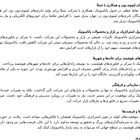
ای لیتیوم-یون و همکاری با تسلا
نقاط عطف در تحول پاناسونیک، همکاری با شرکت تسلا برای تولید باتری‌های لیتیوم-یون بود. این هم
ندگان باتری‌های لیتیوم-یون در جهان تبدیل شود. با افزایش تقاضا برای خودروهای الکتریکی و نیاز ب
اناسونیک تبدیل شد
.
حول استراتژیک بر بازار و محصولات پاناسونیک
استراتژی پاناسونیک تأثیرات عمیقی بر بازار و محصولات این شرکت داشت. با تمرکز بر فناوری‌های
ای جدید و رو به رشد شد. در حالی که محصولات مصرفی سنتی این شرکت کاهش یافت، پاناسونیک توانست
ی‌های هوشمند، سهم خود را از بازارهای جدید افزایش دهد
.
های هوشمند برای خانه‌ها و شهرها
یک با تمرکز بر فناوری‌های هوشمند، به توسعه راه‌حل‌هایی برای خانه‌ها و شهرهای هوشمند پرداخت. 
، و راه‌حل‌های پایدار برای کاهش مصرف انرژی و افزایش بهره‌وری بودند. این حوزه به یکی از نقا
 نوآورانه و کاربردی، جایگاه خود را در این بازارها تثبیت کند
.
ت سازمانی و فرهنگی
ستراتژی پاناسونیک نه تنها بر محصولات و بازارهای این شرکت تأثیر گذاشت، بلکه به تغییرات عمده
نیک برای موفقیت در این مسیر جدید، نیاز به تغییرات در رویکرد مدیریتی و فرهنگی خود داشت. شر
غییرات سریع در فناوری‌ها و نیازهای بازار حرکت کرد
.
ا و فرصت‌ها
 موفقیت‌های اولیه در تغییر استراتژی، پاناسونیک همچنان با چالش‌هایی مواجه است. رقابت در حوزه ا
یاز به سرمایه‌گذاری‌های بزرگ و تحقیق و توسعه مداوم دارد. با این حال، فرصت‌هایی نیز وجود دارد
های هوشمند در سطح جهانی که می‌تواند به رشد پایدار پاناسونیک کمک کند
.
یری