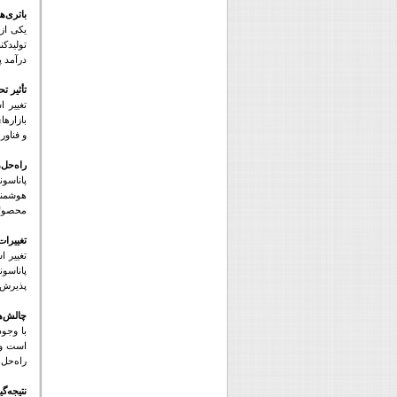
باتری‌ه
یکی از 
تولیدکن
درآمد پ
تأثیر ت
تغییر 
بازاره
و فناور
راه‌حل‌
پاناسون
هوشمند
محصولات
تغییرا
تغییر ا
پاناسو
پذیرش ت
چالش‌ه
با وجود
است و ن
راه‌حل‌
نتیجه‌گ