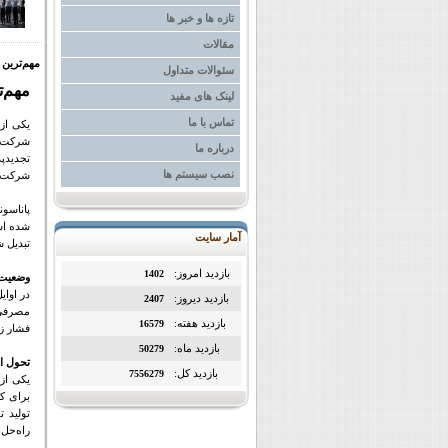
تازه ها و خبر ها
مقالات
مهم‌ترین
سئوالات متداول
مهم‌ت
لینک های مفید
تماس با ما
شرکت د
درباره ما
تجدیدپذ
نصب سیستم ها
شرکت نی
شده است
آمار سایت
تبدیل شده است. با 
بازدید امروز:
1402
وضعیت 
بازدید دیروز:
2407
مصرفی،
بازدید هفته:
16579
فشار زی
بازدید ماه:
50279
تحول اس
بازدید کل:
7556279
یکی از 
برای ک
تولید 
راه‌حل‌