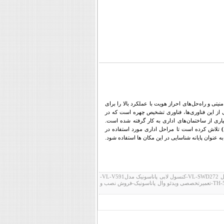
ا، سیستم‌ها، دوربین‌های امنیتی و راه‌حل‌های احراز هویت با عملکرد بالا را برای
 از این فناوری‌ها، فناوری تشخیص چهره است که در
اری از ساختمان‌های اداری به کار گرفته شده است.
)
تلاش کرده است تا مراحل اداری مورد استفاده در
عنوان پایانه شناسایی در این مکان ها استفاده شود.
کارت خوان با تشخیص چهره پاناسونیک-آیفون تصویری پاناسونیک-آیفون تصویری پاناسونیک مدل VL-SWD272-کنسول لابی پاناسونیک مدلVL-V591-
فروش نصب و تعمیر آیفون تصویری پاناسونیک-ویدئو وال پاناسونیکTH-47LFV5-ویدئو وال پاناسونیک TH-55LFV6-تعمیرتخصصی ویدئو وال پاناسونیک-فروش نصب و