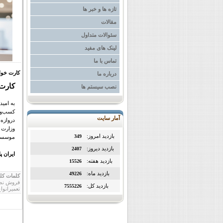
تازه ها و خبر ها
مقالات
سئوالات متداول
لینک های مفید
تماس با ما
کارت خوا
درباره ما
کارت 
نصب سیستم ها
کسب‌وک
آمار سایت
دروازه
وزارت ب
بازدید امروز:
349
موسسات 
بازدید دیروز:
2407
ایران پ
بازدید هفته:
15526
بازدید ماه:
49226
کلمات کل
بازدید کل:
7555226
تعمیرانوا