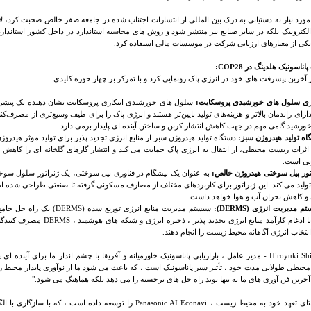
ورد نیاز به دستیابی به درک بین المللی از انتشارات اجتناب شده در جامعه صفر خالص صحبت کرد، ل
لکترونیک بلکه در سایر صنایع نیز منتشر شود و روش های محاسبه استاندارد در داخل کشور استاندارد
یکی از معیارهای ارزیابی شرکت در موسسات مالی استفاده کرد.
اناسونیک هلدینگ در
COP28
:
 آخرین پیشرفت های خود در انرژی پاک رونمایی کرد و با تمرکز بر چهار حوزه کلیدی:
سلول های خورشیدی ابتکاری پروسکایت نشان دهنده یک پیشرف
 دارای راندمان بالاتر و هزینه‌های تولید پایین‌تر هستند و انرژی پاک را برای طیف وسیع‌تری از مصرف‌کن
ورشید گامی مهم در جهت کاهش انتشار کربن و ساختن آینده ای پایدار برمی دارد.
دستگاه تولید هیدروژن سبز از منابع انرژی تجدید پذیر برای تولید موثر هیدروژن
اثرات زیست محیطی، از انتقال به انرژی پاک حمایت می کند و انتشار گازهای گلخانه ای را کاهش
نی است.
به عنوان یک پیشگام در فناوری پیل سوختی، یک ژنراتور سلول سوخت
 تولید می کند. این ژنراتور برای کاربردهای مختلف از مصارف مسکونی گرفته تا صنعتی طراحی شد
و کاهش بحران آب و هوا خواهد داشت.
DERMS
):
سیستم مدیریت منابع انرژی توزیع شده (
DERMS
) یک راه حل جامع
 ادغام کارآمد منابع انرژی تجدید پذیر ، ذخیره انرژی و شبکه های هوشمند ،
DERMS
مصرف کنندگان 
انتخاب انرژی آگاهانه محیط زیست را انجام دهند.
Hiroyuki Sh
- مدیر عامل ، بازاریابی پاناسونیک خاورمیانه و آفریقا با چشم انداز ما برای آینده ای 
 محیطی طولانی مدت خود ، تأثیر سبز پاناسونیک است ، که باعث می شود ما از نوآوری پایدار محیط
آخرین فن آوری های ما نه تنها نوید راه حل های برجسته را می دهد بلکه هماهنگ می شود
.
"
تای تعهد خود به محیط زیست ،
Panasonic AI Econavi
را توسعه داده است ، که با سازگاری با الگ