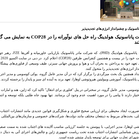
سونیک و چشم‌انداز انرژی‌های تجدیدپذیر
پاناسونیک هولدینگ راه حل های نوآورانه را در
COP28
به نمایش می گذار
ند
اناسونیک هولدینگ (
PHD
)، که شرکت مادر پاناسونیک بازاریابی خاورمیانه و آفریقا
FZE
، رهبر جه
 خود را در بیست و هشتمین کنفرانس طرفین (
COP28
) اعلام کرد. در دبی در سایت اکسپو 2020 از 30 نوامبر تا 12 دسامبر 2023 برگزار شد.
 تعهد خود به پرداختن به بحران آب و هوا و پرورش جهانی سبزتر، طیف وسیعی از فناوری‌های پیشگا
از انرژی‌های تجدیدپذیر را متحول کنند.
یداد همچنین یک بحث میزگردی را برگزار کرد که در آن مدیر عامل گروه، یوکی کوسومی و مدیر ا
 پاناسونیک، آموزشی ویبولیتین هیروتوشی اوهارا، تعهد برند به آینده ای سبز و پایدار را برجسته کردند.
سومی، مدیر عامل گروه، در سخنرانی در پنل "فناوری برای انتقال" تاکید کرد که ژاپن، هند و امارات
ختیار دارند تا پیامی را در مورد اهمیت عدم وجود آن برسانند. تنها بهبود جاه طلبی بلکه توسعه و 
رورت ایجاد محیطی برای ارزیابی صحیح فناوری و شکل‌گیری قوانین جدیدی مانند انتشارات اجتناب‌شد
للی، بحث‌های مربوط به ذینفعان مختلف مانند دولت‌ها، شرکت‌های خصوصی و سازمان‌های بین‌المللی 
شی اوهارا، مدیر اجرایی، با پیوستن به جلسه "ارزیابی مناسب آلاینده های اجتناب شده به سمت 
رزش شناسایی انتشارات اجتناب شده تحت ریاست جمهوری ژاپن و چالش‌های اجرای آتی به دنبال د
ورای تجارت جهانی برای توسعه پایدار منتشر شده است.