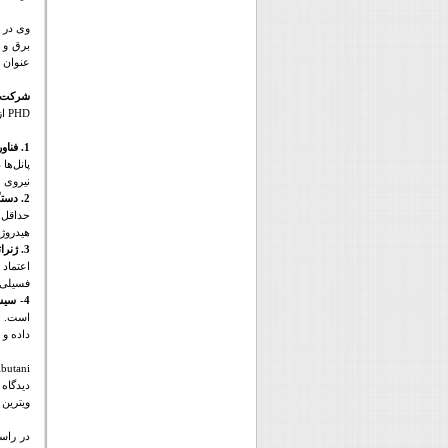
وی در م
برق و ا
عنوان 
شرکت پ
PHD
از
1. فناوری سلول های خورشیدی پروسکایت:
پانل‌ها
نیروی خ
2. دستگاه تولید هیدروژن سبز:
حداقل 
هیدروژ
3. ژنراتور پیل سوختی هیدروژن خالص:
اعتماد
فسیلی 
4- سیستم مدیریت انرژی (
است. با
داده و 
ibutani
دیدگاه
ویترین 
در راس