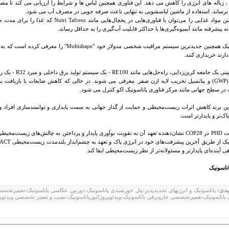
ر ، زباله های انرژی را کاهش می دهد. این فناوری همچنین لباس ها و شرایط را ارزیابی می کند تا
برساند. استفاده از ماشین لباسشویی به تنهایی باعث صرفه جویی در مصرف آب می شود.
ن مواد غذایی را می‌توان با فناوری‌هایی در یخچال‌هایی مانند
Nutri Tafreez
که غذا را برای مدت طو
ه پیشرفته مانند آبمیوه‌گیری‌ها با حداکثر قابلیت آب‌گیری را به حداقل رساند.
نیک همچنین جدیدترین سیستم مراقبت شخصی مدولار خود "
Multishape
" را معرفی کرده است که به ا
 دارند خریداری کنند.
بینی یک جامعه کربن‌زدایی، راه‌حل‌هایی مانند
RE100
- یک سیستم تولید برق داخلی و مبرد
R32
- یک را
(
GWP
) و پتانسیل تخریب لایه ازن صفر. معرفی می شوند. در حالی که کاهش ضایعات با بازیافت به
 در سطح جهانی مانند مرکز فناوری پاناسونیک اکو کنترل می شود.
ن برند کاهش اثرات زیست‌محیطی و حمایت از گذار جهانی به سمت پایداری و توانمندسازی افراد و 
اک‌تر و پایدارتر است.
ت
PHD
در
COP28
نشان‌دهنده تعهد آن به تقویت نوآوری پایدار و پرداختن به چالش‌های زیست‌محی
نیک از طریق آخرین پیشرفت‌های خود در انرژی پاک و تعهد به چشم‌انداز بلندمدت زیست‌محیطی
PACT
 آینده‌ای پایدارتر و مسئولانه‌تر از نظر زیست‌محیطی ایفا کند.
اناسونیک
یدی:
پاناسونیک و انرژیهای تجدیدپذیر-پنل خورشیدی پاناسونیک-دوربین عکاسی پاناسونیک-تعمیرتخصص
 پاناسونیک-تعمیرتخصصی جاروبرقی پاناسونیک-ویدئوپروژکتورپاناسونیک-نصب و تعمیر تخصصی ویدئوپر