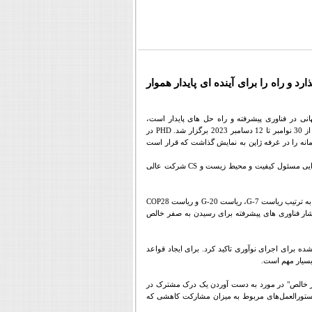
د و راه را برای آینده ای پایدار هموار
انی در فناوری پیشرفته و راه حل های پایدار است،
PHD
در
مانه را در غرفه ژاپن به نمایش گذاشت که قرار است
جرایی مسئول کیفیت و محیط زیست و
CS
شرکت عالی
 به ترتیب ریاست
G-7
، ریاست
G-20
و ریاست
COP28
انتشار فناوری های پیشرفته برای رسیدن به صفر خالص
ه برای اجرای نوآوری تاکید کرد. برای ایجاد قواعد
بسیار مهم است.
صفر خالص" در مورد به دست آوردن یک درک مشترک در
ستورالعمل‌های مربوط به میزان مشارکت کاهشی که