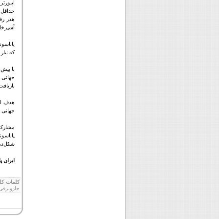
اینورت
حداقل 
هدر رفت
آشپزخان
پاناسو
که نیاز
با پیش‌
جهانی 
بازیافت
هدف ای
جهانی پ
مشارک
پاناسو
شکل‌دهی
ایران پ
کلمات کل
جاروبرقی