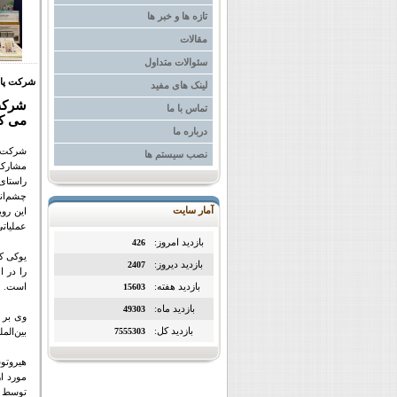
تازه ها و خبر ها
مقالات
سئوالات متداول
شرکت پانا
لینک های مفید
شرکت 
تماس با ما
می ک
درباره ما
شرکت پ
نصب سیستم ها
مشارکت
راستای
چشم‌اند
آمار سایت
این رو
عملیاتی
بازدید امروز:
426
یوکی کو
بازدید دیروز:
2407
را در ا
بازدید هفته:
است.
15603
بازدید ماه:
49303
وی بر ض
بازدید کل:
7555303
بین‌الم
هیروتو
مورد ا
توسط ش