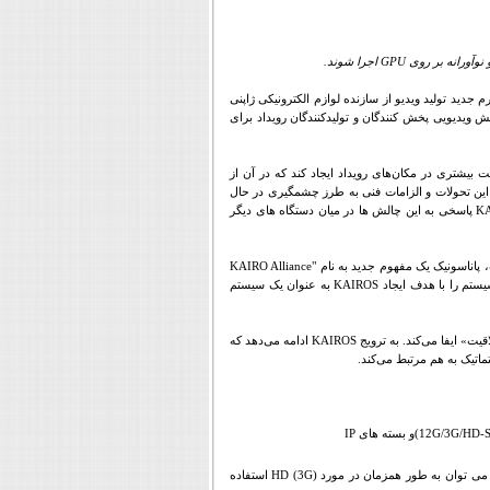
وآورانه بر روی
GPU
اجرا شوند
.
م جدید تولید ویدیو از سازنده لوازم الکترونیکی ژاپنی
ش ویدیویی پخش کنندگان و تولیدکنندگان رویداد برای
به‌ویژه در شرایط کووید-19، سازگار شود تا حس واقعیت بیشتری در مکان‌های رویداد ایجاد کند که در آن از
 این تحولات و الزامات فنی به طرز چشمگیری در حال
K
پاسخی به این چالش ها در میان دستگاه های دیگر
اناسونیک یک مفهوم جدید به نام "
KAIRO Alliance
ستم را با هدف ایجاد
KAIROS
به عنوان یک سیستم
ت» ایفا می‌کند. به ترویج
KAIROS
ادامه می‌دهد که
اتیک به هم مرتبط می‌کند.
12G/3G/HD-
)و بسته های
IP
HD (3G)
استفاده