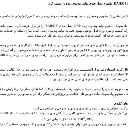
نتشر کرد
K
بر اساس یک مفهوم و معماری جدید توسعه یافته است و اجازه می دهد تا نرم افزارهای اختصاصی و ن
اناسونیک پلتفرم تولید ویدئوی زنده
IT/IP
نسل بعدی "
KAIROS
" را در بازار عرضه کرده است. پلتفر
ائه کیفیت و بهره وری قابل توجهی بهبود یافته به تولید ویدیوی زنده، آماده سازی مکان و خدمات پخ
ای ورزشی حرفه ای، کنسرت های موسیقی و سایر رویدادها طراحی شده است.
تولید ویدیوی زنده باید با فناوری‌های جدیدتر امروز، 
روژکتور و دیوارهای ویدیویی
LED
برای نمایش تصاویر چند صفحه‌ای استفاده می‌شود. از آنجایی که
هستند، تنها راه حل های بسیار کمی برای برآورده کردن این الزامات وجود دارد. با این حال،
AIROS
عال کردن استفاده سریع از اکوسیستم نرم افزاری و سخت افزاری که به سرعت در حال تکامل است، پ
P
" ایجاد کرده است که از طریق آن این شرکت ارتباط با محصولات شرکا و همچنین یکپارچه سازی سی
ی دهد. استاندارد فاکتو پلتفرم های نسل بعدی تولید ویدیو.
یک مفهوم جدیدی را پیشنهاد می‌کند، «تولید زنده هوشمند» و
KAIROS
نقش اصلی را در افزایش «خلاقی
 مشهور پاناسونیک مانند دوربین‌های عکاسی و پروژکتور/نمایشگر برای ارائه تصاویر را به طور سیستم
های کلیدی
رکیب انعطاف پذیری از تنوع رابط های ورودی و خروجی را فراهم می کند.
ر کامل از سیگنال های باند پایه به طور کامل از سیگنال های باند پایه
DisplayPort) *1
،
HDMI
،
SDI
®
, RTP)
(ST 2110, NDI
.پشتیبانی می کند
دودی ورودی و خروجی را می توان متصل کرد. حداکثر 32 ورودی و 16 خروجی مستقل * 2 را می توان به طور همزمان در مورد