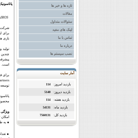
پاناسونیک KAIROS، پلتفرم نسل بعدی تولید ویدیوی زنده را م
تازه ها و خبر ها
مقالات
AIROS
سئوالات متداول
شرکت پ
لینک های مفید
برای ار
تماس با ما
بازی ه
درباره ما
نصب سیستم ها
چندین پ
پیشرفت 
است.
آمار سایت
برای ف
artners
بازدید امروز:
114
توسعه م
بازدید دیروز:
5140
پاناسون
بازدید هفته:
114
محصولات
بازدید ماه:
54131
ویژگی 
بازدید کل:
7560131
امکان ت
● به طو
● تعداد نامح