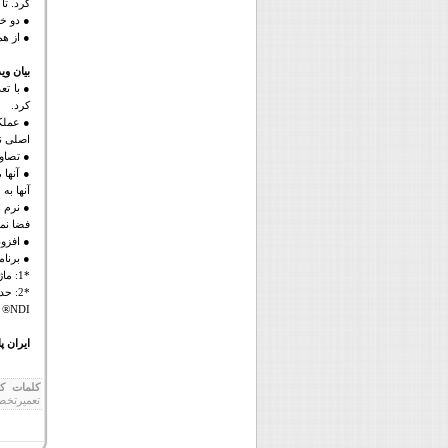
کرد. تا 8 ورودی و چهار خروجی مستقل*2 را می توان به طور همزمان در مو
● دو خر
● از ه
بیان وی
● با تع
کرد.
● عملک
اصلی ن
● تصاو
● آنها
آنها به
● نرم ا
فضا نما
● افزود
● برنام
*1: ماژول های
*2: حداکثر تعداد ورودی و خروجی هنگام استفاده از گزینه.
NDI
® 
ایران پ
کلمات کل
تعمیرتخص