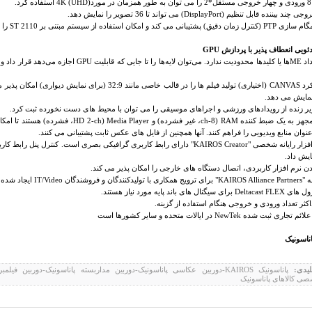
رد
4K (UHD)
استفاده کرد.
وجی چند بیننده قابل تنظیم (
DisplayPort
) می تواند تا 36 تصویر را نمایش دهد.
مگام سازی
PTP
(کنترل زمان دقیق) پشتیبانی می کند و امکان استفاده از سیستم مبتنی بر
ST 2110
را 
دئویی انعطاف پذیر با پردازش
GPU
داد
ME
ها یا کلیدها محدودیت ندارد. می‌توان لایه‌ها را تا جایی که قابلیت
GPU
اجازه می‌دهد قرار داد و 
رد
CANVAS
(اختیاری) تولید فیلم ها را در قالب خاصی مانند 32:9 (ب
مایش می دهد.
یر زنده از رویدادهای ورزشی و اجراهای موسیقی را می توان با محیط های دست نخورده ثبت کرد.
 مجهز به یک ضبط کننده
RAM
(8-
ch
، غیر فشرده) و
Media Player
(
HD 2-ch
، فشرده) هستند تا امک
 عنوان منابع ویدیویی را فراهم کنند. آنها همچنین از فایل های عکس ثابت پشتیبانی می کنند.
فزار رایانه شخصی "
KAIROS Creator
" دارای رابط کاربری گرافیکی بصری است. کنترل پنل رابط کار
یش داد.
ن نرم افزار کاربردی، اتصال دستگاه های خارجی را امکان پذیر می کند.
ه "
KAIROS Alliance Partners
" برای ترویج همکاری با تولیدکنندگان و فروشندگان
IT/Video
ایجاد شده
Deltacast FLEX
برای سیگنال های باند پایه مورد نیاز هستند.
علائم تجاری ثبت شده
NewTek
در ایالات متحده و سایر کشورها است
اناسونیک
یدی:
پاناسونیک KAIROS-دوربین عکاسی پاناسونیک-دوربین مداربسته پاناسونیک-دورب
صی کالاهای پاناسونیک